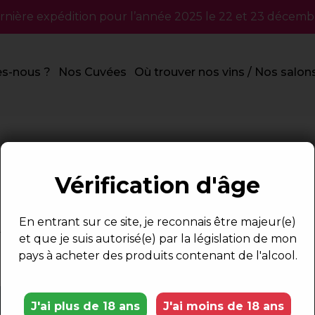
rnière expédition pour l’année 2025 le 22 et 23 décemb
s-nous ?
Nos Cuvées
Où trouver nos vins / Nos salon
Vérification d'âge
 (37)
En entrant sur ce site, je reconnais être majeur(e)
et que je suis autorisé(e) par la législation de mon
pays à acheter des produits contenant de l'alcool.
l
J'ai plus de 18 ans
J'ai moins de 18 ans