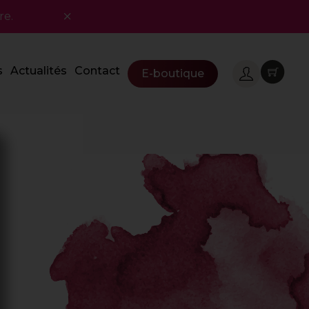
re.
s
Actualités
Contact
E-boutique