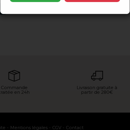
Commande
Livraison gratuite à
traitée en 24h
partir de 280€
ite
Mentions légales
CGV
Contact