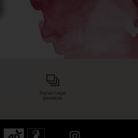
Panachage
possible
Instagram