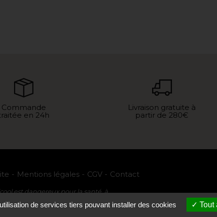
Commande
Livraison gratuite à
traitée en 24h
partir de 280€
ite
Mentions légales
CGV
Contact
lcool est dangereux pour la santé, à
 avec modération.
tilisation de services tiers pouvant installer des cookies
Tout 