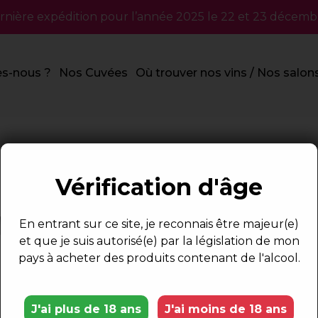
rnière expédition pour l’année 2025 le 22 et 23 décemb
s-nous ?
Nos Cuvées
Où trouver nos vins / Nos salon
Vérification d'âge
N
En entrant sur ce site, je reconnais être majeur(e)
et que je suis autorisé(e) par la législation de mon
pays à acheter des produits contenant de l'alcool.
J'ai plus de 18 ans
J'ai moins de 18 ans