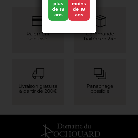
plus
moins
de 18
de 18
ans
ans
Paiement
Commande
sécurisé
traitée en 24h
Livraison gratuite
Panachage
à partir de 280€
possible