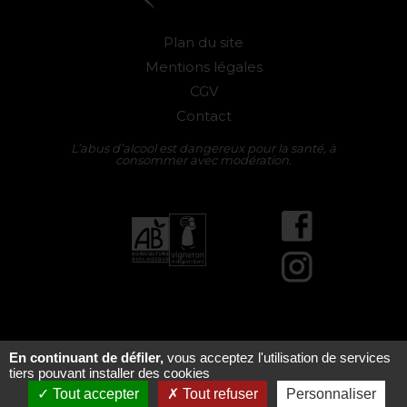
Plan du site
Mentions légales
CGV
Contact
L’abus d’alcool est dangereux pour la santé, à
consommer avec modération.
Facebook
Instagram
En continuant de défiler,
vous acceptez l'utilisation de services
tiers pouvant installer des cookies
E-boutique
Tout accepter
Tout refuser
Personnaliser