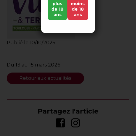
plus
moins
de 18
de 18
ans
ans
Publié le 10/10/2025
Du 13 au 15 mars 2026
Retour aux actualités
Partagez l'article