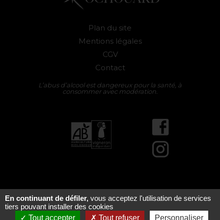
Plan du site
Mentions légales
CGV
Contact
L’abus d’alcool est dangereux pour la santé, à
consommer avec modération.
Facebook
Instagram
En continuant de défiler,
vous acceptez l'utilisation de services
tiers pouvant installer des cookies
E-boutique
Tout accepter
Tout refuser
Personnaliser